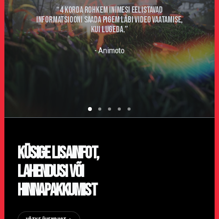
“4 korda rohkem inimesi eelistavad
informatsiooni saada pigem läbi video vaatamise,
kui lugeda.”
- Animoto
Küsige lisainfot,
lahendusi või
hinnapakkumist