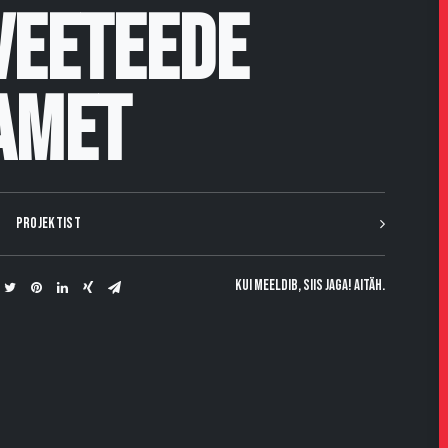
Veeteede
Amet
PROJEKTIST
Kui meeldib, siis jaga! Aitäh.